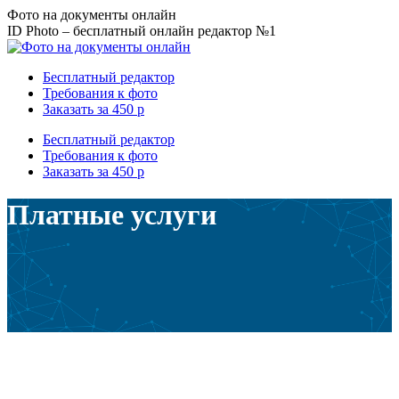
Перейти
Фото на документы онлайн
к
ID Photo – бесплатный онлайн редактор №1
содержанию
Бесплатный редактор
Требования к фото
Заказать за 450 р
Бесплатный редактор
Требования к фото
Заказать за 450 р
Платные услуги