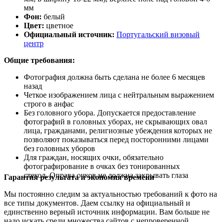
мм
Фон:
белый
Цвет:
цветное
Официальный источник:
Португальский визовый
центр
Общие требования:
Фотография должна быть сделана не более 6 месяцев
назад
Четкое изображением лица с нейтральным выражением
строго в анфас
Без головного убора. Допускается предоставление
фотографий в головных уборах, не скрывающих овал
лица, гражданами, религиозные убеждения которых не
позволяют показываться перед посторонними лицами
без головных уборов
Для граждан, носящих очки, обязательно
фотографирование в очках без тонированных
стекол. Оправа очков не должна закрывать глаза
Гарантия результата и экономия времени
Мы постоянно следим за актуальностью требований к фото на
все типы документов. Даем ссылку на официальный и
единственно верный источник информации. Вам больше не
надо искать среди множества сайтов с непроверенной