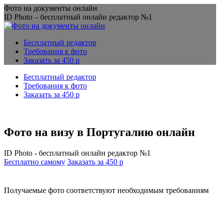
Перейти
Фото на документы онлайн
к
ID Photo – бесплатный онлайн редактор №1
содержанию
Бесплатный редактор
Требования к фото
Заказать за 450 р
Бесплатный редактор
Требования к фото
Заказать за 450 р
Фото на визу в Португалию онлайн
ID Photo - бесплатный онлайн редактор №1
Бесплатно самому
Заказать за 450 р
Получаемые фото соответствуют необходимым требованиям